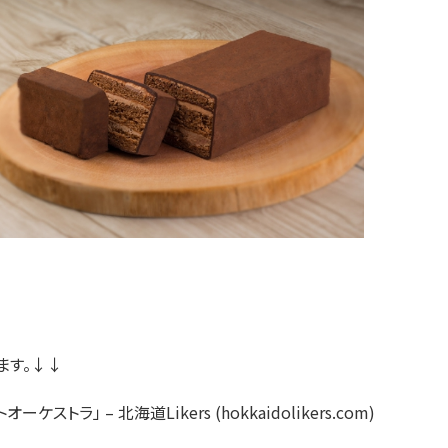
ます。↓↓
」 – 北海道Likers (hokkaidolikers.com)