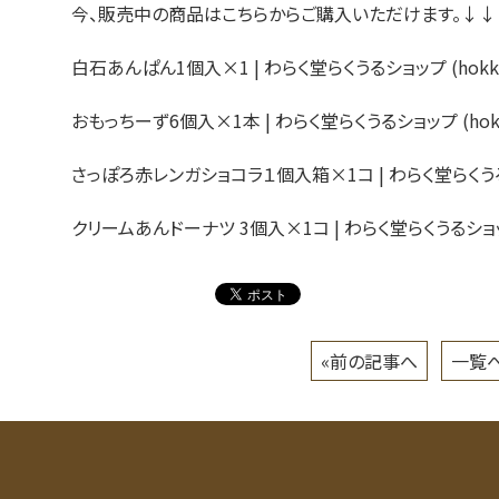
今、販売中の商品はこちらからご購入いただけます。↓↓
白石あんぱん1個入×1 | わらく堂らくうるショップ (hokkaido
おもっちーず6個入×1本 | わらく堂らくうるショップ (hokkaid
さっぽろ赤レンガショコラ１個入箱×1コ | わらく堂らくうるショップ
クリームあんドーナツ 3個入×1コ | わらく堂らくうるショップ (h
«前の記事へ
一覧