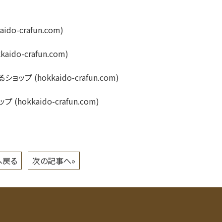
-crafun.com)
o-crafun.com)
 (hokkaido-crafun.com)
okkaido-crafun.com)
へ戻る
次の記事へ»